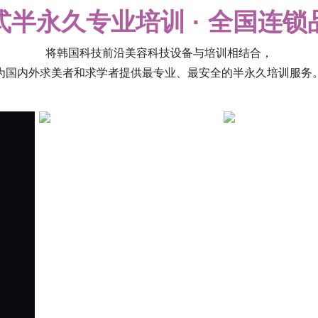
式半永久专业培训 · 全国连锁
将韩国科技前沿美容科技设备与培训相结合，
为国内外求美者和求学者提供最专业、最安全的半永久培训服务
上海
北