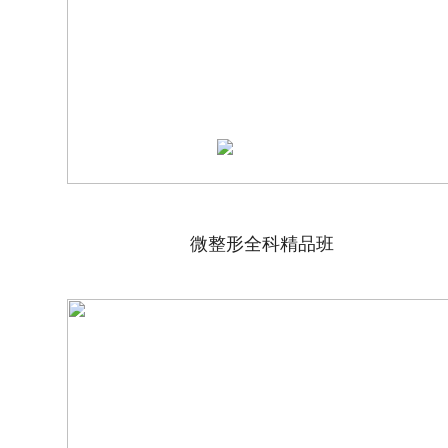
微整形全科精品班