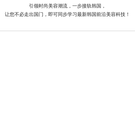
引领时尚美容潮流，一步接轨韩国，
让您不必走出国门，即可同步学习最新韩国前沿美容科技！