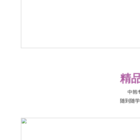
精品
中韩
随到随学