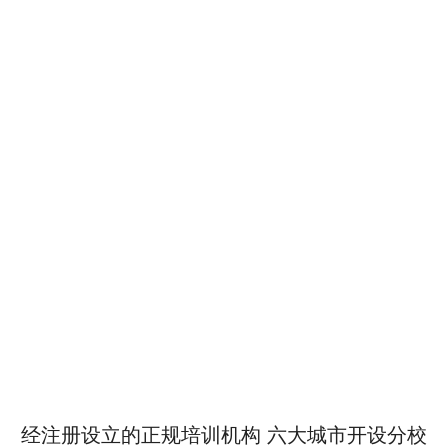
经注册设立的正规培训机构 六大城市开设分校