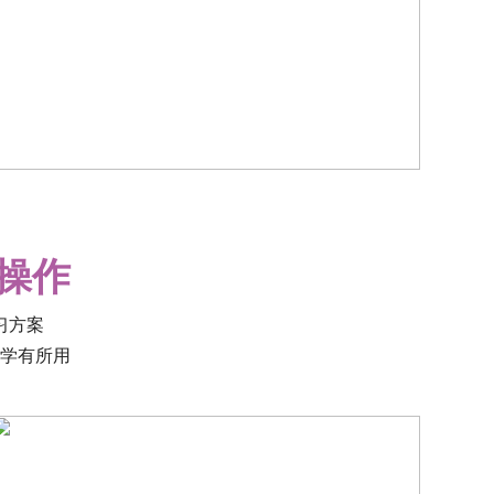
立操作
习方案
学有所用